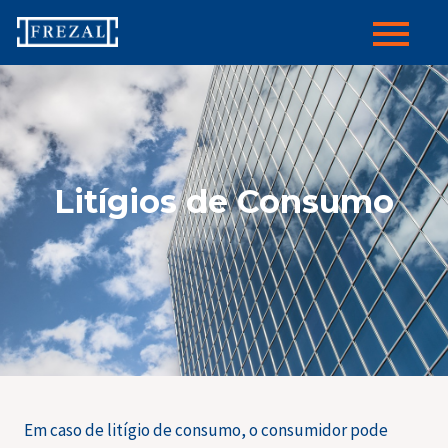
Skip
to
content
Litígios de Consumo
Em caso de litígio de consumo, o consumidor pode